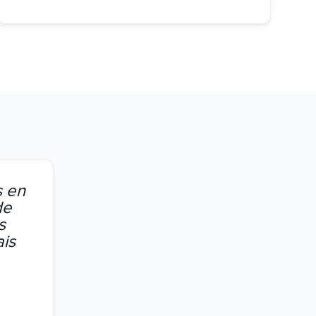
s en
de
s
ais