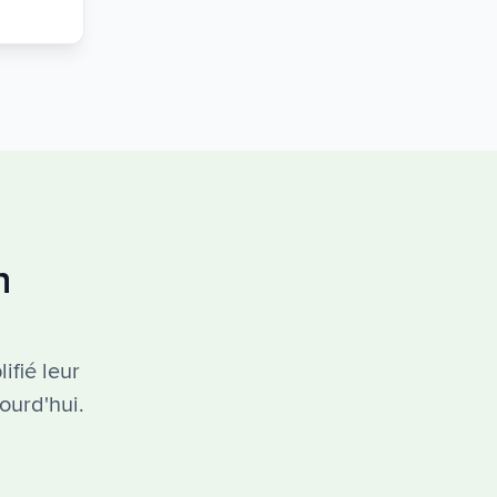
n
ifié leur
ourd'hui.