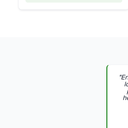
"
En
l
h