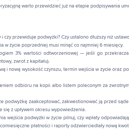
oryzacyjną warto przewidzieć już na etapie podpisywania um
y i czy przewiduje podwyżki? Czy ustalono dłuższy niż usta
a w życie poprzedniej musi minąć co najmniej 6 miesięcy.
giem 3% wartości odtworzeniowej — jeśli go przekraczasz
owy, zwrot z kapitału).
wą i nową wysokość czynszu, termin wejścia w życie oraz 
eniem odbioru na kopii albo listem poleconym za zwrotny
 podwyżkę zaakceptować, zakwestionować ją przed sądem 
e się z upływem okresu wypowiedzenia.
ia wejścia podwyżki w życie pilnuj, czy wpłaty odpowiadają
y comiesięczne płatności i raporty odzwierciedlały nową kwot