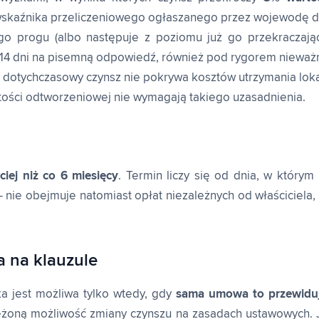
i wskaźnika przeliczeniowego ogłaszanego przez wojewodę 
go progu (albo następuje z poziomu już go przekracza
4 dni na pisemną odpowiedź, również pod rygorem nieważn
dotychczasowy czynsz nie pokrywa kosztów utrzymania lokal
ości odtworzeniowej nie wymagają takiego uzasadnienia.
ciej niż co 6 miesięcy
. Termin liczy się od dnia, w który
— nie obejmuje natomiast opłat niezależnych od właściciela,
 na klauzule
a jest możliwa tylko wtedy, gdy
sama umowa to przewidu
rzeżoną możliwość zmiany czynszu na zasadach ustawowych. 