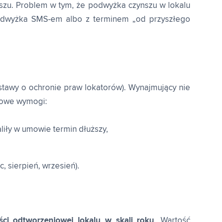
szu. Problem w tym, że podwyżka czynszu w lokalu
 podwyżka SMS-em albo z terminem „od przyszłego
ustawy o ochronie praw lokatorów). Wynajmujący nie
zowe wymogi:
aliły w umowie termin dłuższy,
, sierpień, wrzesień).
ci odtworzeniowej lokalu w skali roku
. Wartość