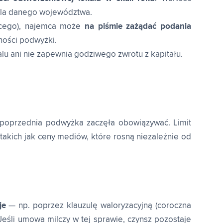
dla danego województwa.
jącego), najemca może
na piśmie zażądać podania
ości podwyżki.
u ani nie zapewnia godziwego zwrotu z kapitału.
m poprzednia podwyżka zaczęła obowiązywać. Limit
 takich jak ceny mediów, które rosną niezależnie od
je
— np. poprzez klauzulę waloryzacyjną (coroczna
Jeśli umowa milczy w tej sprawie, czynsz pozostaje