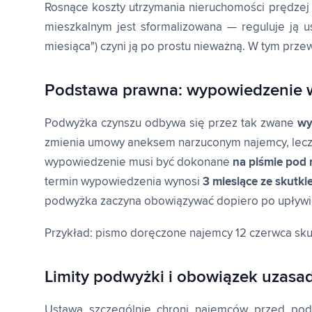
Rosnące koszty utrzymania nieruchomości prędzej
mieszkalnym jest sformalizowana — reguluje ją 
miesiąca") czyni ją po prostu nieważną. W tym prz
Podstawa prawna: wypowiedzenie 
Podwyżka czynszu odbywa się przez tak zwane
wy
zmienia umowy aneksem narzuconym najemcy, lecz
wypowiedzenie musi być dokonane
na piśmie pod
termin wypowiedzenia wynosi
3 miesiące ze skutk
podwyżka zaczyna obowiązywać dopiero po upływie
Przykład: pismo doręczone najemcy 12 czerwca skutk
Limity podwyżki i obowiązek uzasa
Ustawa szczególnie chroni najemców przed pod