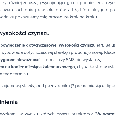
 czy później zmuszają wynajmującego do podniesienia czyn
ustawa o ochronie praw lokatorów, a błąd formalny (np.
ewodniku pokazujemy całą procedurę krok po kroku.
wysokości czynszu
powiedzenie dotychczasowej wysokości czynszu
(art. 8a 
 wypowiada dotychczasową stawkę i proponuje nową. Kluc
 rygorem nieważności
— e-mail czy SMS nie wystarczą,
iem na koniec miesiąca kalendarzowego
, chyba że strony ust
 tego terminu.
uje nową stawką od 1 października (3 pełne miesiące: lipiec
dnienia
wyżkami, w wyniku których czynsz przekroczy
3% wartoś