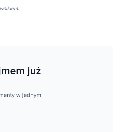
awnikiem.
jmem już
kumenty w jednym