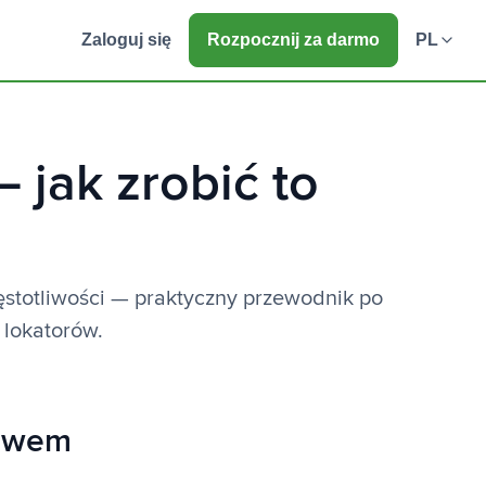
Zaloguj się
Rozpocznij za darmo
PL
 jak zrobić to
ęstotliwości — praktyczny przewodnik po
 lokatorów.
rawem