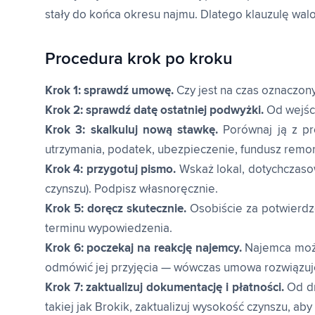
stały do końca okresu najmu. Dlatego klauzulę wal
Procedura krok po kroku
Krok 1: sprawdź umowę.
Czy jest na czas oznaczon
Krok 2: sprawdź datę ostatniej podwyżki.
Od wejści
Krok 3: skalkuluj nową stawkę.
Porównaj ją z pro
utrzymania, podatek, ubezpieczenie, fundusz remont
Krok 4: przygotuj pismo.
Wskaż lokal, dotychczaso
czynszu). Podpisz własnoręcznie.
Krok 5: doręcz skutecznie.
Osobiście za potwierdz
terminu wypowiedzenia.
Krok 6: poczekaj na reakcję najemcy.
Najemca może
odmówić jej przyjęcia — wówczas umowa rozwiązuj
Krok 7: zaktualizuj dokumentację i płatności.
Od dn
takiej jak Brokik, zaktualizuj wysokość czynszu, ab