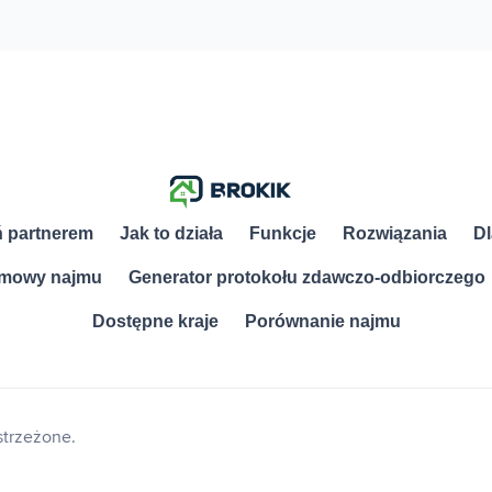
ń partnerem
Jak to działa
Funkcje
Rozwiązania
Dl
umowy najmu
Generator protokołu zdawczo-odbiorczego
Dostępne kraje
Porównanie najmu
strzeżone.