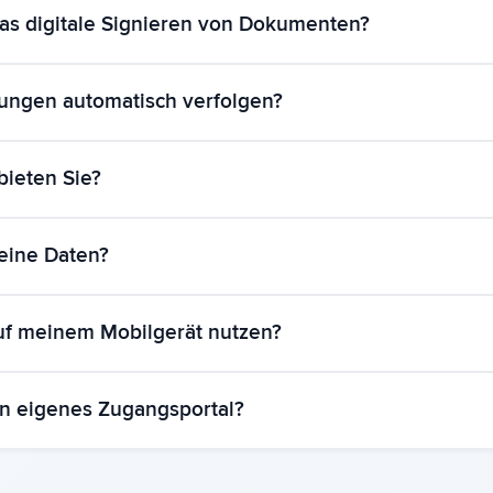
 Immobilie in etwa 10 Minuten einrichten. Unser Onboarding-Leit
das digitale Signieren von Dokumenten?
gitale Signaturen. Mieter erhalten Dokumente per E-Mail und kö
lungen automatisch verfolgen?
tomatisch alle Zahlungen und sendet Erinnerungen für überfällig
bieten Sie?
 Zahlungsstatus.
 E-Mail unter contact@brokik.com – wir antworten innerhalb von 
eine Daten?
assende Hilfedokumentation zur Verfügung.
anküblicher Verschlüsselung geschützt und auf sicheren EU-Serv
auf meinem Mobilgerät nutzen?
O-konform und geben Ihre Informationen niemals an Dritte weite
t perfekt auf allen Geräten - Desktop, Tablet und Mobiltelefon. S
in eigenes Zugangsportal?
d jederzeit über Ihren Webbrowser verwalten.
inen eigenen Zugang, in dem sie Vertragsdokumente einsehen, 