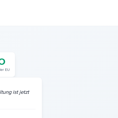
O
der EU
ung ist jetzt