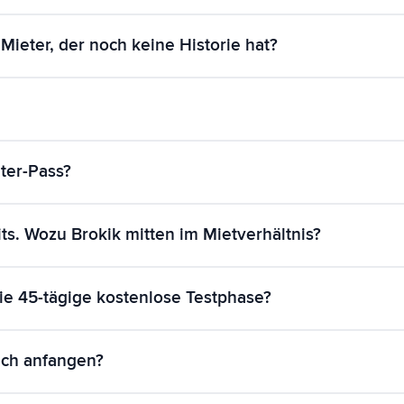
r dokumentieren. Brokik rechnet die Miete ab und führt Verträge
Mieter, der noch keine Historie hat?
nd Miethistorie Systemeinträge, keine Behauptungen. Bewertung
teien eines bestätigten Mietverhältnisses aus.
Mieterfragebogen mit Referenzen (Stufe 1), und das erste in Brok
tufe 2 auf. Der Vermieter erhält vom Start weg das komplette Set
 dokumentierten Kautionsablauf.
Immobilie an und testen den vollen Plan 45 Tage kostenlos — oh
ter-Pass?
Sie einen Plan ab 4,90 € im Monat, passend zur Zahl Ihrer Immo
aft kostenlos.
er Mieter den Link selbst sendet — und der Link läuft nach 48 St
its. Wozu Brokik mitten im Mietverhältnis?
egister. Daten werden DSGVO-konform auf Servern in der EU ver
der ersten erfassten Mietzahlung zu arbeiten beginnt. In einem Ja
die 45-tägige kostenlose Testphase?
l — und Sie automatische Abrechnungen und Belege statt eines 
 Plan 45 Tage kostenlos — ohne Kartenangabe. Die Uhr startet, we
ich anfangen?