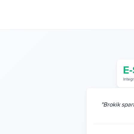
E-
Integr
"
Brokik spar