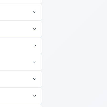
 und Protokolle, daher
en tauschen
ik geführte
: Fragebogen,
ne Kartenangabe. Nach
bilien. Das
unden automatisch ab.
arbeitet.
hr hat Ihr Mieter ein
Aktenordners.
nn Sie Ihre erste