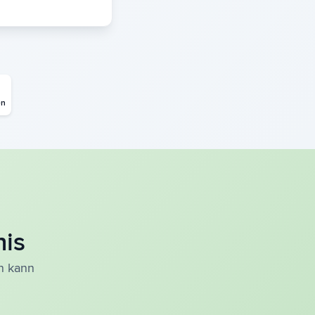
en
nis
en kann