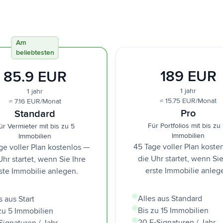
Am
beliebtesten
189 EUR
85.9 EUR
1 jahr
1 jahr
≈ 15.75 EUR/Monat
≈ 7.16 EUR/Monat
Pro
Standard
Für Portfolios mit bis zu 
ür Vermieter mit bis zu 5
Immobilien
Immobilien
45 Tage voller Plan koste
ge voller Plan kostenlos —
die Uhr startet, wenn Sie
Uhr startet, wenn Sie Ihre
erste Immobilie anleg
ste Immobilie anlegen.
Alles aus Standard
s aus Start
Bis zu 15 Immobilien
zu 5 Immobilien
20 E-Signaturen / Jahr