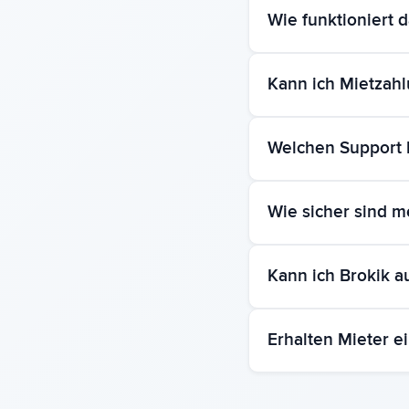
Sie können Ihre erste
Wie funktioniert 
jeden Schritt.
Wir nutzen sichere di
Kann ich Mietzah
Gerät aus signieren.
Ja, Brokik verfolgt au
Welchen Support 
Echtzeit-Updates zum
Sie erreichen uns per
Wie sicher sind m
steht Ihnen eine umf
Ihre Daten sind mit b
Kann ich Brokik 
sind vollständig DSGV
Ja! Brokik funktionier
Erhalten Mieter e
Immobilien überall un
Ja, Mieter erhalten e