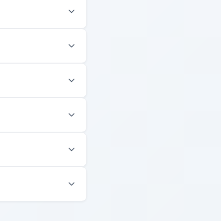
faden führt Sie durch
nnen sie von jedem
e Mieten. Sie erhalten
1 Werktag. Zusätzlich
ern gespeichert. Wir
r.
ie können Ihre
Zählerstände