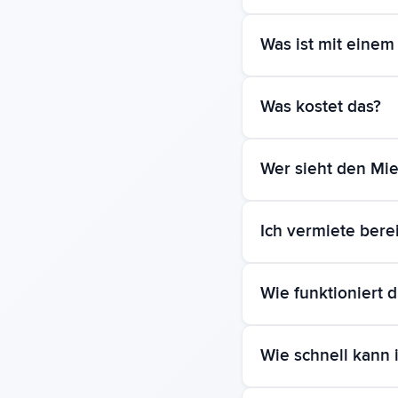
Wir prüfen nicht — wi
Was ist mit einem 
sind Pünktlichkeit u
ausschließlich die Par
Er beginnt mit einem 
Was kostet das?
Mietverhältnis baut S
Referenzen und einen
Sie legen Ihre erste 
Wer sieht den Mie
der Testphase wählen 
Mieterprofil ist dauerh
Nur die Person, der d
Ich vermiete bere
Keine Banken, keine R
Weil die Schleife mit 
Wie funktioniert 
dokumentiertes Profi
Sie testen den vollen
Wie schnell kann 
Immobilie anlegen.