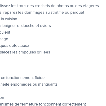
issez les trous des crochets de photos ou des etageres
, reparez les dommages au stratifie ou parquet
 la cuisine
la baignoire, douche et eviers
coulent
isage
riques defectueux
mplacez les ampoules grillees
r un fonctionnement fluide
tancheite endomages ou manquants
con
canismes de fermeture fonctionnent correctement