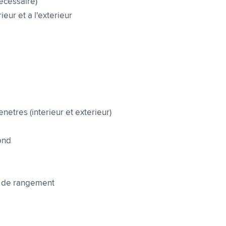
necessaire)
ieur et a l'exterieur
etres (interieur et exterieur)
ond
es de rangement