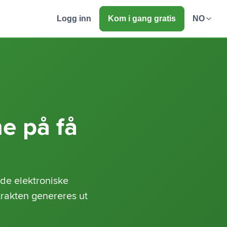
Logg inn
Kom i gang gratis
NO
ne på få
de elektroniske
trakten genereres ut