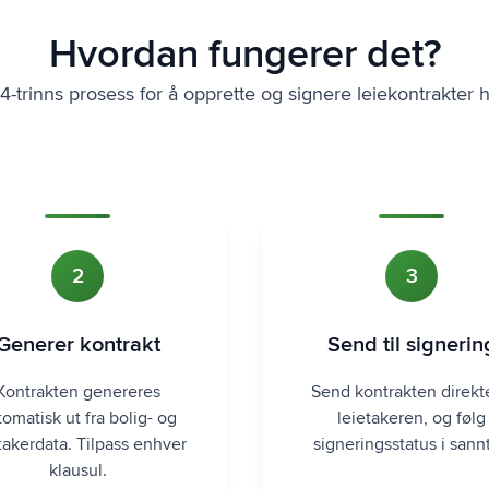
Hvordan fungerer det?
4-trinns prosess for å opprette og signere leiekontrakter h
2
3
Generer kontrakt
Send til signerin
Kontrakten genereres
Send kontrakten direkte
tomatisk ut fra bolig- og
leietakeren, og følg
takerdata. Tilpass enhver
signeringsstatus i sannt
klausul.