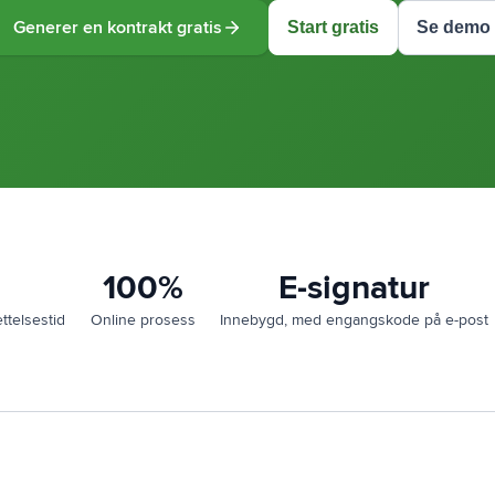
Start gratis
Se demo
Generer en kontrakt gratis
n
100%
E-signatur
ttelsestid
Online prosess
Innebygd, med engangskode på e-post