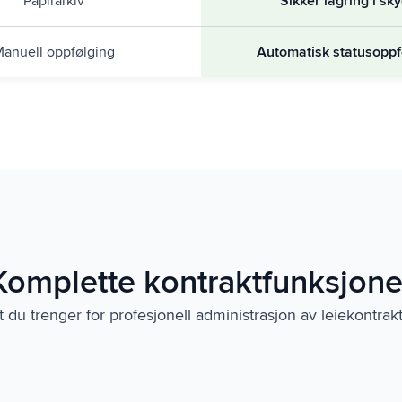
Papirarkiv
Sikker lagring i sk
anuell oppfølging
Automatisk statusoppf
Komplette kontraktfunksjone
t du trenger for profesjonell administrasjon av leiekontrak