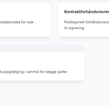
Kontraktforhåndsvisni
eietakerdata for rask
Profesjonell forhåndsvisni
til signering
tusoppfølging i sanntid for begge parter