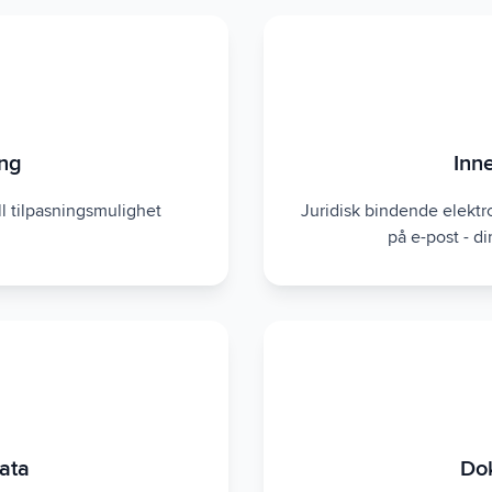
ing
Inn
ll tilpasningsmulighet
Juridisk bindende elekt
på e-post - di
data
Do