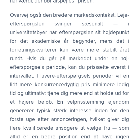
har værdi, der bør afspejles i prisen.
Overvej også den bredere markedskontekst. Leje-
efterspørgslen svinger sæsonalt — i
universitetsbyer når efterspørgslen sit højdepunkt
før det akademiske år begynder, mens det i
forretningskvarterer kan være mere stabilt året
rundt. Hvis du går på markedet under en høj-
efterspørgsels periode, kan du prissætte øverst i
intervallet. I lavere-efterspørgsels perioder vil en
lidt mere konkurrencedygtig pris minimere ledig
tid og ultimativt tjene dig mere end at holde ud for
et højere beløb. En velprisstemning ejendom
genererer typisk stærk interesse inden for den
første uge efter annonceringen, hvilket giver dig
flere kvalificerede ansøgere at vælge fra — som
altid er en bedre position end at have ingen