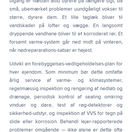
tilgang er næsten altid dyrere på længere sigt, da
små, ubemærket problemer uundgåeligt vokser til
større, dyrere dem. Et lille taglæk bliver til
vandskader på lofter og vægge. En langsomt
dryppende vandhane bliver til et korroderet rør. Et
forsømt varme-system går ned midt på vinteren,
når nødrepararations-satser er højest.
Udvikl en forebyggelses-vedligeholdelses-plan for
hver ejendom. Som minimum bør dette omfatte
årlig service af varme- og klimasystemer,
regelmæssig inspektion og rengøring af nedløb og
drænage, periodisk kontrol af sealing omkring
vinduer og døre, test af røg-detektorer og
sikkerhed-udstyr, og inspektion af VVS for tegn på
slide eller korrosion. Behandl lejer-rapporterede
problemer omgående — ikke alene er dette ofte