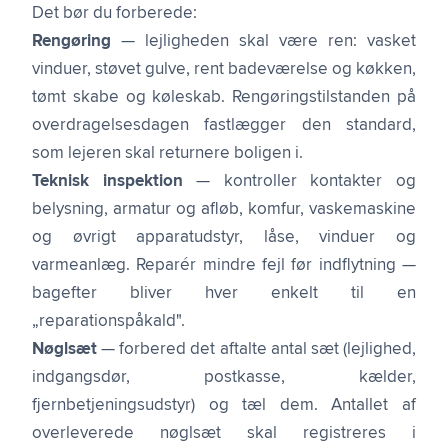
Det bør du forberede:
Rengøring
— lejligheden skal være ren: vasket
vinduer, støvet gulve, rent badeværelse og køkken,
tømt skabe og køleskab. Rengøringstilstanden på
overdragelsesdagen fastlægger den standard,
som lejeren skal returnere boligen i.
Teknisk inspektion
— kontroller kontakter og
belysning, armatur og afløb, komfur, vaskemaskine
og øvrigt apparatudstyr, låse, vinduer og
varmeanlæg. Reparér mindre fejl før indflytning —
bagefter bliver hver enkelt til en
„reparationspåkald".
Nøglsæt
— forbered det aftalte antal sæt (lejlighed,
indgangsdør, postkasse, kælder,
fjernbetjeningsudstyr) og tæl dem. Antallet af
overleverede nøglsæt skal registreres i