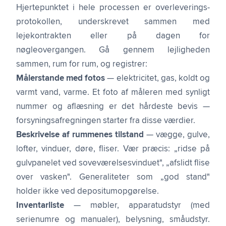
Hjertepunktet i hele processen er
overleverings-
protokollen
, underskrevet sammen med
lejekontrakten
eller på dagen for
nøgleovergangen. Gå gennem lejligheden
sammen, rum for rum, og registrer:
Målerstande med fotos
— elektricitet, gas, koldt og
varmt vand, varme. Et foto af måleren med synligt
nummer og aflæsning er det hårdeste bevis —
forsyningsafregningen starter fra disse værdier.
Beskrivelse af rummenes tilstand
— vægge, gulve,
lofter, vinduer, døre, fliser. Vær præcis: „ridse på
gulvpanelet ved soveværelsesvinduet", „afslidt flise
over vasken". Generaliteter som „god stand"
holder ikke ved depositumopgørelse.
Inventarliste
— møbler, apparatudstyr (med
serienumre og manualer), belysning, småudstyr.