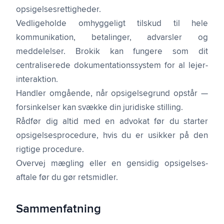
opsigelses­rettigheder.
Vedligeholde omhyggeligt tilskud til hele
kommunikation, betalinger, advarsler og
meddelelser. Brokik kan fungere som dit
centraliserede dokumen­tations­system for al lejer­
interaktion.
Handler omgående, når opsigelse­grund opstår —
forsinkelser kan svække din juridiske stilling.
Rådfør dig altid med en advokat før du starter
opsigelses­procedure, hvis du er usikker på den
rigtige procedure.
Overvej mægling eller en gensidig opsigelses­
aftale før du gør retsmidler.
Sammenfatning