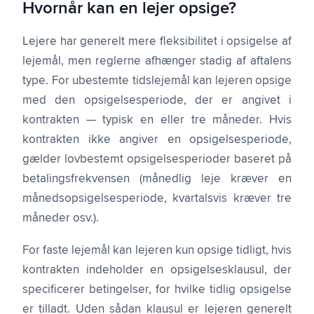
Hvornår kan en lejer opsige?
Lejere har generelt mere fleksibilitet i opsigelse af
lejemål, men reglerne afhænger stadig af aftalens
type. For ubestemte tidslejemål kan lejeren opsige
med den opsigelses­periode, der er angivet i
kontrakten — typisk en eller tre måneder. Hvis
kontrakten ikke angiver en opsigelses­periode,
gælder lovbestemt opsigelses­perioder baseret på
betalings­frekvensen (månedlig leje kræver en
månedsopsigelses­periode, kvartalsvis kræver tre
måneder osv.).
For faste lejemål kan lejeren kun opsige tidligt, hvis
kontrakten indeholder en opsigelses­klausul, der
specificerer betingelser, for hvilke tidlig opsigelse
er tilladt. Uden sådan klausul er lejeren generelt